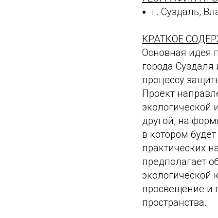
г. Суздаль, В
КРАТКОЕ СОДЕР
Основная идея п
города Суздаля 
процессу защит
Проект направл
экологической и
другой, на фор
в котором буде
практических н
предполагает о
экологической 
просвещение и 
пространства.