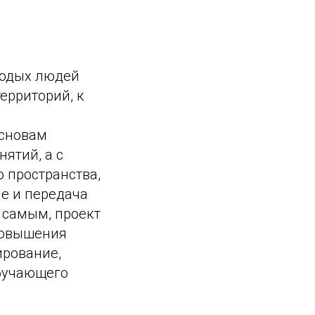
лодых людей
ерриторий, к
основам
ятий, а с
 пространства,
е и передача
 самым, проект
повышения
ирование,
бучающего