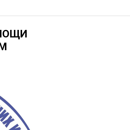
МОЩИ
М