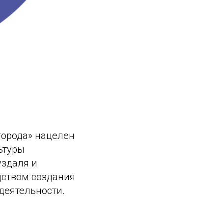
города» нацелен
ьтуры
уздаля и
дством создания
деятельности.