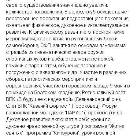
своего существования значительно увеличил
количество направлений. В целом, клуб осуществляет
всестороннее воспитание подрастающего поколения,
охватывая физическое, духовное и интеллектуальное
развитие. К физическому развитию относятся такие
мероприятия, как занятия по рукопашному бою и
самообороне, ОФП, занятия по основам альпинизма,
стрельба из пневматических видов оружия,
спортивных луков и арбалетов, метание ножей,
прыжки с парашютом, обучение плаванию и
погружению с аквалангом и др. Участие в различных
сборах, патриотических мероприятиях и
соревнованиях: участие в городском параде 9 мая и в
панихиде на Братском кладбище; Региональный слёт
ВПК «В будущее с надеждой» (Селивановский р-н);
Cлет ВПК "Казачий форпост" (Гороховец); Форум
православной молодежи "ПАРУС" (Гороховец) и др.
Духовное развитие включает в себя уроки по
духовно-нравственной культуре (программа "Жития
святых", программа "Киноуроки", уроки военной