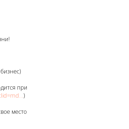
зни!
 бизнес)
одится при
lid=md...
)
свое место