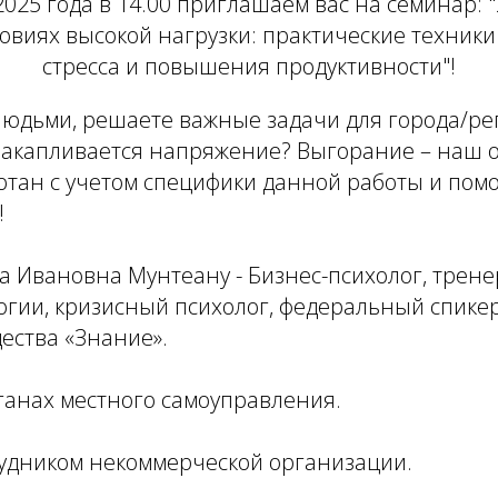
2025 года в 14.00 приглашаем вас на семинар:
ловиях высокой нагрузки: практические техник
стресса и повышения продуктивности"!
людьми, решаете важные задачи для города/ре
 накапливается напряжение? Выгорание – наш о
тан с учетом специфики данной работы и помо
!
 Ивановна Мунтеану - Бизнес-психолог, трене
гии, кризисный психолог, федеральный спикер
ества «Знание».
рганах местного самоуправления.
рудником некоммерческой организации.