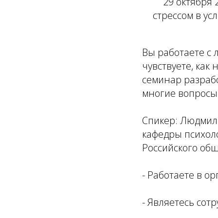
29 октября 
стрессом в ус
Вы работаете с 
чувствуете, как
семинар разрабо
многие вопросы
Спикер: Людмила
кафедры психоло
Российского общ
- Работаете в о
- Являетесь сот