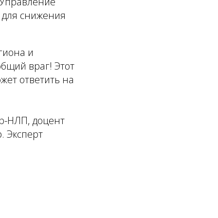
 "Управление
и для снижения
гиона и
бщий враг! Этот
жет ответить на
р-НЛП, доцент
. Эксперт