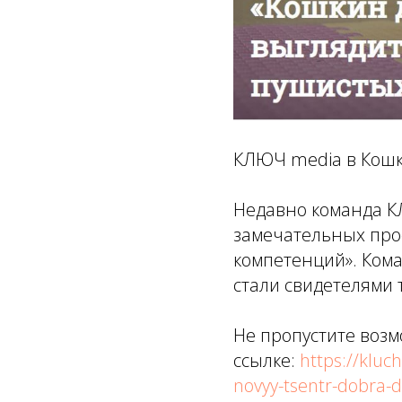
КЛЮЧ media в Кошк
Недавно команда К
замечательных про
компетенций». Ком
стали свидетелями 
Не пропустите возмо
ссылке:
https://kluc
novyy-tsentr-dobra-d