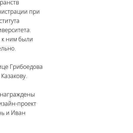
транств
нистрации при
ститута
иверситета.
 к ним были
льно.
лице Грибоедова
Казакову.
 награждены
изайн-проект
нь и Иван