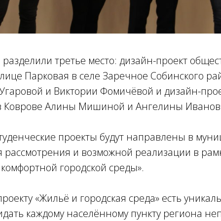
 разделили третье место: дизайн-проект обще
лице Парковая в селе Заречное Собинского ра
Угаровой и Виктории Фомичёвой и дизайн-прое
 в Коврове Алины Мишиной и Ангелины Иванов
туденческие проекты будут направлены в мун
я рассмотрения и возможной реализации в рам
комфортной городской среды».
роекту «Жильё и городская среда» есть уникал
идать каждому населённому пункту региона н