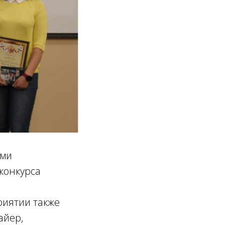
ами
конкурса
в
риятии также
айер,