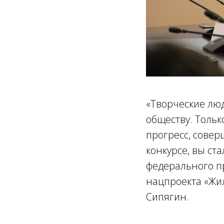
«Творческие люд
обществу. Толь
прогресс, совер
конкурсе, вы с
федерального п
нацпроекта «Жил
Сипягин.