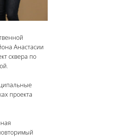
ственной
йона Анастасии
кт сквера по
ой.
иципальные
ках проекта
ьная
еповторимый