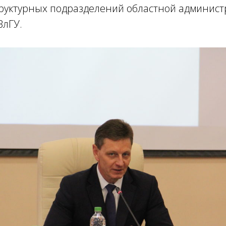
труктурных подразделений областной админист
ВлГУ.