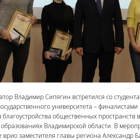
атор Владимир Сипягин встретился со студент
осударственного университета – финалистами 
в благоустройства общественных пространств 
образованиях Владимирской области. В мероп
 врио заместителя главы региона Александр Б