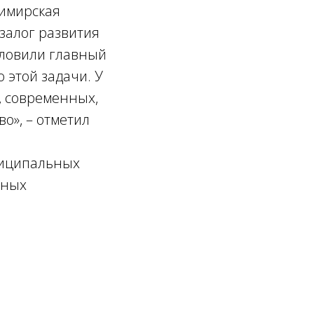
димирская
 залог развития
уловили главный
 этой задачи. У
, современных,
о», – отметил
униципальных
ьных