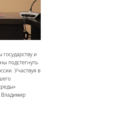
 государству и
ны подстегнуть
ссии. Участвуя в
шего
среды»
м Владимир