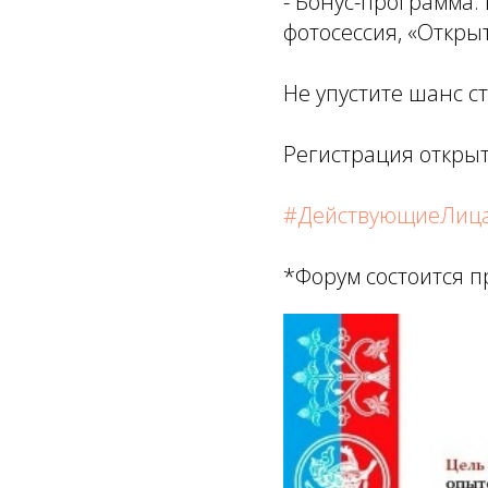
- Бонус-программа:
фотосессия, «Откр
Не упустите шанс с
Регистрация откры
#ДействующиеЛиц
*Форум состоится 