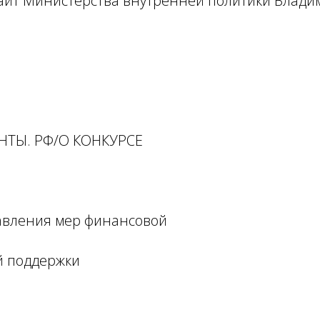
йт Министерства внутренней политики Владим
НТЫ. РФ/О КОНКУРСЕ
авления мер финансовой
й поддержки