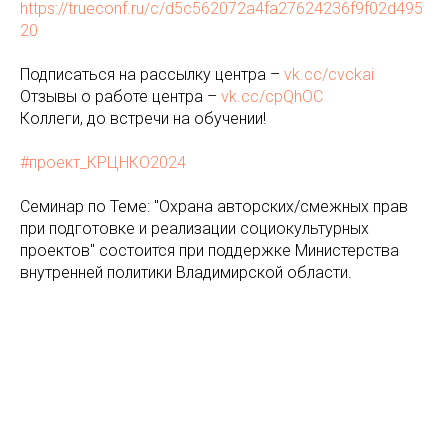
https://trueconf.ru/c/d5c562072a4fa27624236f9f02d495
20
Подписаться на рассылку центра –
vk.cc/cvckai
Отзывы о работе центра –
vk.cc/cpQhOC
Коллеги, до встречи на обучении!
#проект_КРЦНКО2024
Семинар по Теме: "Охрана авторских/смежных прав
при подготовке и реализации социокультурных
проектов" состоится при поддержке Министерства
внутренней политики Владимирской области.