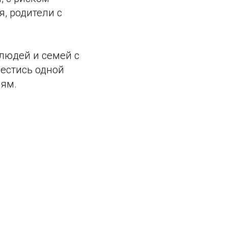
я, родители с
людей и семей с
вестись одной
иям.