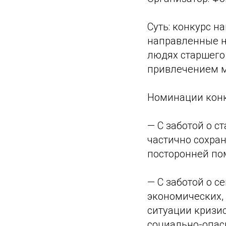
Суть: конкурс н
направленные н
людях старшего 
привлечением м
Номинации конк
— С заботой о с
частично сохра
посторонней по
— С заботой о с
экономических, 
ситуации кризис
социально-опас