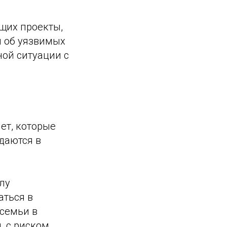
щих проекты,
 об уязвимых
ной ситуации с
ет, которые
даются в
лу
аться в
 семьи в
, с риском