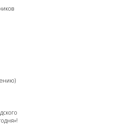
ников
дению)
дского
одня»!