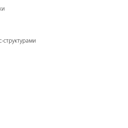
ки
с-структурами