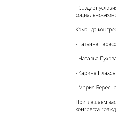
- Создает услов
социально-экон
Команда конгрес
- Татьяна Тарас
- Наталья Пухова
- Карина Плахо
- Мария Бересне
Приглашаем вас 
конгресса граж