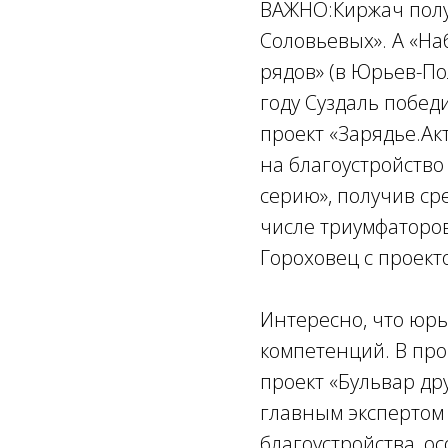
ВАЖНО:Киржач полу
Соловьевых». А «На
рядов» (в Юрьев-По
году Суздаль побед
проект «Зарядье.Ак
на благоустройство
серию», получив ср
числе триумфаторов
Гороховец с проект
Интересно, что юр
компетенций. В про
проект «Бульвар д
главным экспертом
благоустройства, о