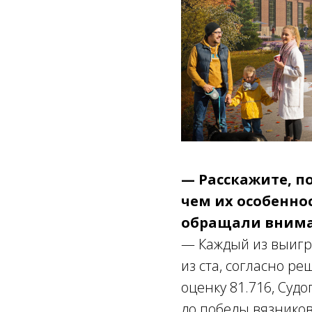
— Расскажите, п
чем их особенно
обращали вниман
— Каждый из выигр
из ста, согласно р
оценку 81.716, Суд
до победы вязниковс