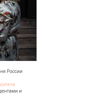
Дня России
рситета
дентами и