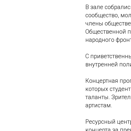
В зале собралис
сообщество, мо
члены обществе
Общественной п
народного фрон
С приветственн
внутренней поли
Концертная про
которых студен
таланты. Зрите
артистам.
Ресурсный цент
концерта за пр