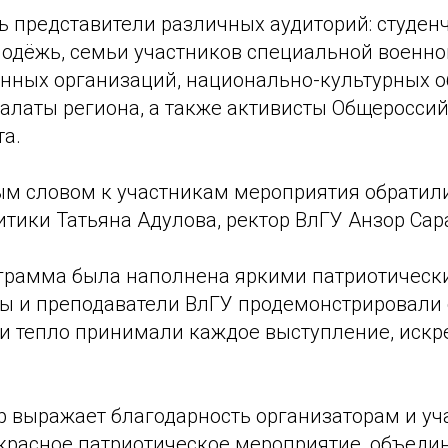
ь представители различных аудиторий: студен
лодёжь, семьи участников специальной военно
нных организаций, национально-культурных 
алаты региона, а также активисты Общеросси
та.
ым словом к участникам мероприятия обратил
тики Татьяна Адулова, ректор ВлГУ Анзор Сар
грамма была наполнена яркими патриотическ
ты и преподаватели ВлГУ продемонстрировали 
ли тепло принимали каждое выступление, искр
р выражает благодарность организаторам и у
екрасное патриотическое мероприятие, объед