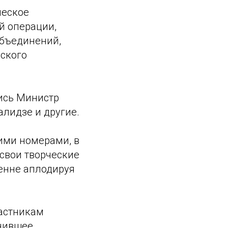
ческое
й операции,
объединений,
йского
ись Министр
алидзе и другие.
ими номерами, в
свои творческие
енне аплодируя
частникам
инившее