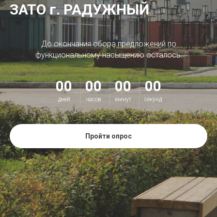
ЗАТО г. РАДУЖНЫЙ
До окончания сбора предложений по
функциональному насыщению осталось:
00
00
00
00
дней
часов
минут
секунд
Пройти опрос