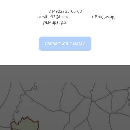
8 (4922) 33-66-63
_____________
razvitie33@bk.ru
_____________
г.Владимир,
ул.Мира, д.2
_
___________
СВЯЗАТЬСЯ С НАМИ